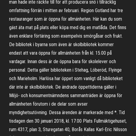
man hade inte räckte till för att producera snö i tillräcklig
omfattning förrän i mitten av februari. Region Gotland har tre
restauranger som är öppna för allmänheten. Här kan du som
gäst äta mat på plats eller köpa med dig en matlåda. Det finns
även enklare förtäring som exempelvis smörgåsar och frukt.
De bibliotek i byarna som även är skolbibliotek kommer
endast att vara öppna för allmänheten från kl. 15.00 på
vardagar. Innan dess är de öppna bara för skolelever och
personal. Detta gäller biblioteken i Stehag, Löberöd, Flyinge
och Marieholm. Harlösa har öppet som vanligt då biblioteket
där inte är skolbibliotek. De ändrade öppettiderna gäller i
Miljö- och konsumentnämndens sammanträden är öppna för
allmänheten förutom i de delar som avser
myndighetsutövning. Dessa ärenden är markerade med *. Tid
tisdagen den 30 januari 2018, kl. 17.00 Plats Fullmäktigehuset,
rum 4317, plan 3, Sturegatan 40, Borås Kallas Karl-Eric Nilsson