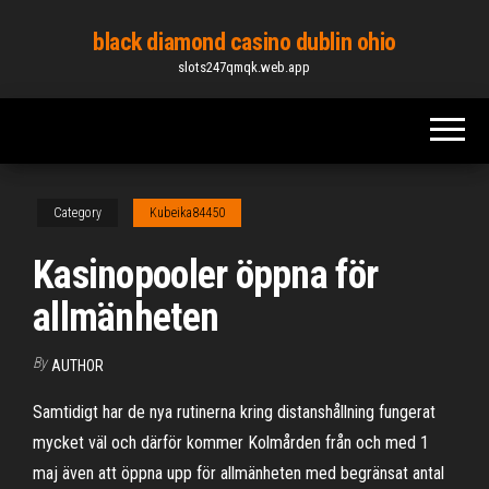
Skip
black diamond casino dublin ohio
to
slots247qmqk.web.app
the
content
Category
Kubeika84450
Kasinopooler öppna för
allmänheten
By
AUTHOR
Samtidigt har de nya rutinerna kring distanshållning fungerat
mycket väl och därför kommer Kolmården från och med 1
maj även att öppna upp för allmänheten med begränsat antal