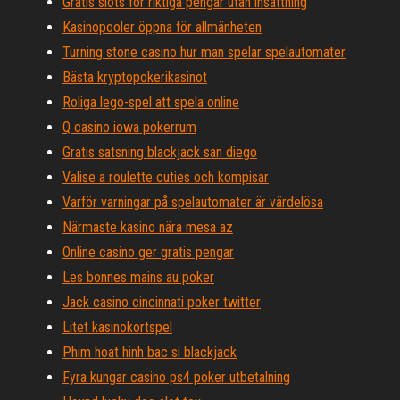
Gratis slots för riktiga pengar utan insättning
Kasinopooler öppna för allmänheten
Turning stone casino hur man spelar spelautomater
Bästa kryptopokerikasinot
Roliga lego-spel att spela online
Q casino iowa pokerrum
Gratis satsning blackjack san diego
Valise a roulette cuties och kompisar
Varför varningar på spelautomater är värdelösa
Närmaste kasino nära mesa az
Online casino ger gratis pengar
Les bonnes mains au poker
Jack casino cincinnati poker twitter
Litet kasinokortspel
Phim hoat hinh bac si blackjack
Fyra kungar casino ps4 poker utbetalning