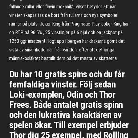
fallande rullar eller “lavin mekanik”; vilket betyder att när
vinster skapas tas de bort från rullarna och nya symboler
ramlar på plats. Joker King från Pragmatic Play Joker King har
en RTP på 96.5% , 25 vinstlinjer på 6 hjul och en jackpot på
1250 ggr insatsen! Högt upp i bergen har drakarna gömt det
sista av sina rikedomar från världen, efter att det giriga
människosläktet bestulit dem på det mesta av skatterna.
Du har 10 gratis spins och du får
femfaldiga vinster. Följ sedan
Loki-exemplen, Odin och Thor
Frees. Både antalet gratis spinn
och den lukrativa karaktären av
spelen ökar. Till exempel erbjuder
Thor dig 25 exempel, med Rolling