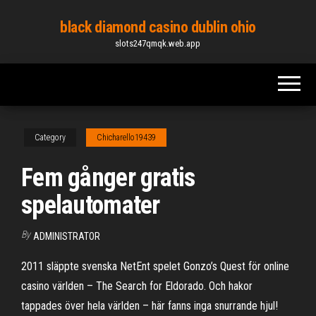
Skip
black diamond casino dublin ohio
to
slots247qmqk.web.app
the
content
Category
Chicharello19439
Fem gånger gratis
spelautomater
By
ADMINISTRATOR
2011 släppte svenska NetEnt spelet Gonzo’s Quest för online
casino världen – The Search for Eldorado. Och hakor
tappades över hela världen – här fanns inga snurrande hjul!